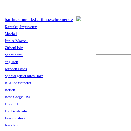
bartlmaemuehle.bartlmaeschreiner.de
Kontakt | Impressum
Moebel
Panitz Moebel
ZirbenHolz
Schreinerei
englisch
Kunden Fotos
Spezialgebiet altes Holz
BAU Schreinerei
Betten
Beschlaege usw
Fussboden
Die-Garderobe
Innenausbau
Kuechen